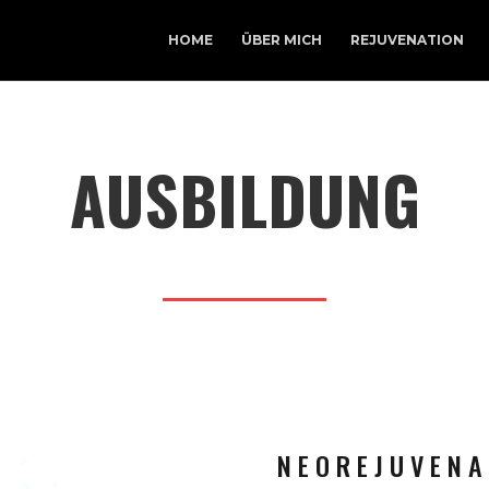
HOME
ÜBER MICH
REJUVENATION
AUSBILDUNG
N E O R E J U V E N A