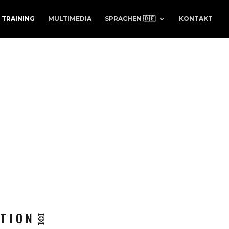
TRAINING
MULTIMEDIA
SPRACHEN 🇩🇪
KONTAKT
 T I O N 🧬