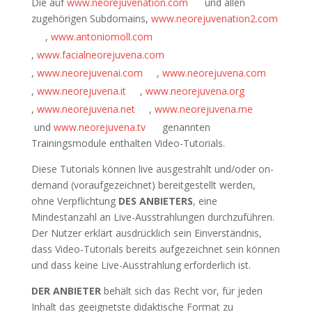
Die auf
www.neorejuvenation.com
und allen
zugehörigen Subdomains,
www.neorejuvenation2.com
,
www.antoniomoll.com
,
www.facialneorejuvena.com
,
www.neorejuvenai.com
,
www.neorejuvena.com
,
www.neorejuvena.it
,
www.neorejuvena.org
,
www.neorejuvena.net
,
www.neorejuvena.me
und
www.neorejuvena.tv
genannten
Trainingsmodule enthalten Video-Tutorials.
Diese Tutorials können live ausgestrahlt und/oder on-
demand (voraufgezeichnet) bereitgestellt werden,
ohne Verpflichtung
DES ANBIETERS
, eine
Mindestanzahl an Live-Ausstrahlungen durchzuführen.
Der Nutzer erklärt ausdrücklich sein Einverständnis,
dass Video-Tutorials bereits aufgezeichnet sein können
und dass keine Live-Ausstrahlung erforderlich ist.
DER ANBIETER
behält sich das Recht vor, für jeden
Inhalt das geeignetste didaktische Format zu