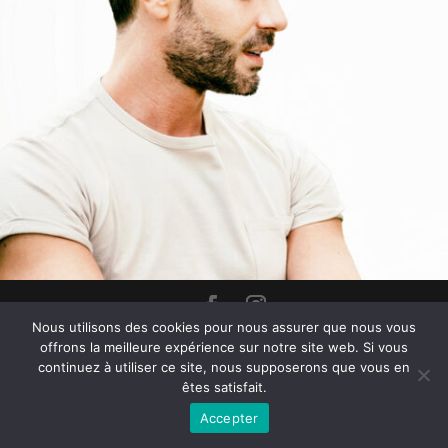
Nous utilisons des cookies pour nous assurer que nous vous
ANTONIO MOLL | Copyright © Tous droits réservés |
AVIS
offrons la meilleure expérience sur notre site web. Si vous
LEGAL
|
POLITIQUE DE CONFIDENTIALITÉ E COOKIES
| |
continuez à utiliser ce site, nous supposerons que vous en
CONDITIONS D'UTILISATION ET DE CONTRACTUALITÉ
|
êtes satisfait.
NEOREJUVENATION
|
🇧🇷
|
🇮🇹
|
🇺🇸
|
🇪🇸
|
Accepter