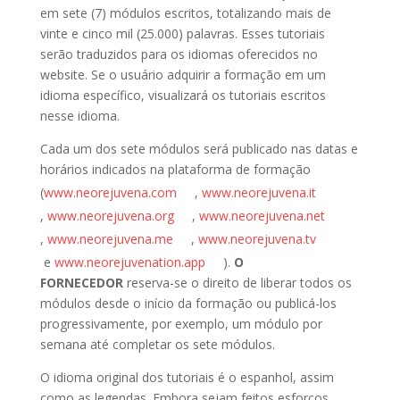
em sete (7) módulos escritos, totalizando mais de
vinte e cinco mil (25.000) palavras. Esses tutoriais
serão traduzidos para os idiomas oferecidos no
website. Se o usuário adquirir a formação em um
idioma específico, visualizará os tutoriais escritos
nesse idioma.
Cada um dos sete módulos será publicado nas datas e
horários indicados na plataforma de formação
(
www.neorejuvena.com
,
www.neorejuvena.it
,
www.neorejuvena.org
,
www.neorejuvena.net
,
www.neorejuvena.me
,
www.neorejuvena.tv
e
www.neorejuvenation.app
).
O
FORNECEDOR
reserva-se o direito de liberar todos os
módulos desde o início da formação ou publicá-los
progressivamente, por exemplo, um módulo por
semana até completar os sete módulos.
O idioma original dos tutoriais é o espanhol, assim
como as legendas. Embora sejam feitos esforços