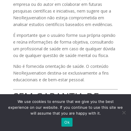
empresa ou do autor em colaborar em futuras
pesquisas científicas e iniciativas, nem sugere que a
NeoRejuvenation não esteja comprometida em
analisar estudos científicos baseados em evidências.
É importante que o usuário forme sua própria opinião
e reúna informações de forma objetiva, consultando
um profissional de saúde em caso de qualquer dúvida
ou de qualquer questão de saúde mental ou física.
Não é fornecida orientação de saúde. O conteúdo
NeoRejuvenation destina-se exclusivamente a fins
educacionais e de bem-estar pessoal.
SEM GARANTIA DE
We use cookies to ensure that we give you the best
RESULTADOS
experience on our website. If you continue to use this site we
will assume that you are happy with it.
O FORNECEDOR
, isto é, a Neorejuvenai Global
Ok
Limited, bem como o Titular da Propriedade