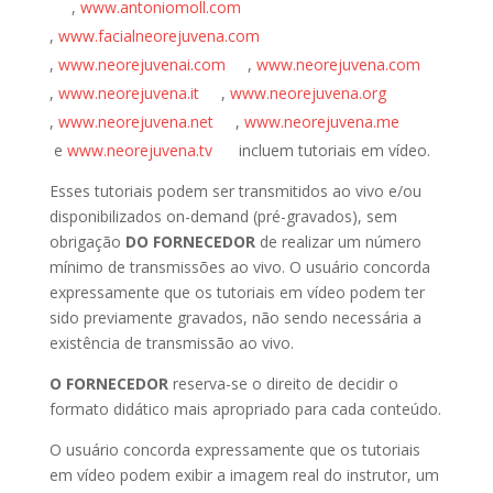
,
www.antoniomoll.com
,
www.facialneorejuvena.com
,
www.neorejuvenai.com
,
www.neorejuvena.com
,
www.neorejuvena.it
,
www.neorejuvena.org
,
www.neorejuvena.net
,
www.neorejuvena.me
e
www.neorejuvena.tv
incluem tutoriais em vídeo.
Esses tutoriais podem ser transmitidos ao vivo e/ou
disponibilizados on-demand (pré-gravados), sem
obrigação
DO FORNECEDOR
de realizar um número
mínimo de transmissões ao vivo. O usuário concorda
expressamente que os tutoriais em vídeo podem ter
sido previamente gravados, não sendo necessária a
existência de transmissão ao vivo.
O FORNECEDOR
reserva-se o direito de decidir o
formato didático mais apropriado para cada conteúdo.
O usuário concorda expressamente que os tutoriais
em vídeo podem exibir a imagem real do instrutor, um